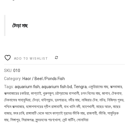
টেংড়া মাছ
COMPARE
ADD TO WISHLIST
SKU:
010
Category:
Haor / Beel /Ponds Fish
Tags:
aquarium fish
,
aquarium fish bd
,
Tengra
,
একুরিয়ামের মাছ
,
কক্সবাজার
,
কক্সবাজারের চকরিয়া
,
কাপ্তাই
,
খুরুশকুল
,
চট্টগ্রামের বাশখালী
,
চলন বিলের মাছ
,
জাপান
,
টেকনাফ
,
টেকনাফের সাহাবুদ্দিয়া
,
টেংড়া
,
থাইল্যান্ড
,
দুবলারচর
,
নদীর মাছ
,
নাজিরার টেক
,
নাটর
,
নিজিস্ব পুকর
,
পশ্চিম কক্সবাজার
,
বঙ্গোপসাগরের দ্বীপ রাঙ্গাবালী
,
বাখ খালি নদী
,
মহেশখালী
,
মাছের আরৎ
,
মাছের
বাজার
,
মৎষ চাষি
,
রাঙ্গামাটি থেকে আসে কাপ্তাই হ্রদের শুঁটকি মাছ
,
রাজশাহী
,
শুঁটকি
,
সামুদ্রিক
মাছ
,
সিঙ্গাপুর
,
সিরাজগঞ্জ
,
সুন্দরবনের শরণখোলা
,
সেন্ট মার্টিন
,
সোনাদিয়া