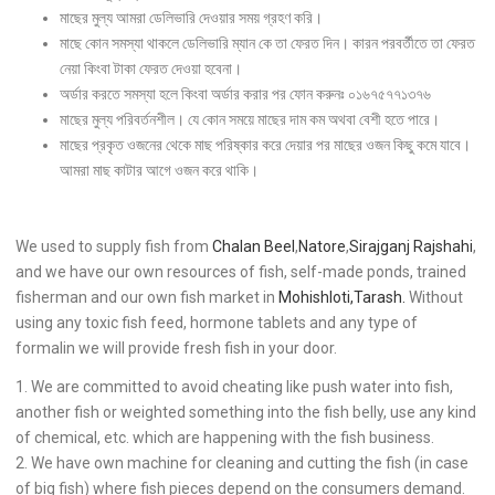
মাছের মুল্য আমরা ডেলিভারি দেওয়ার সময় গ্রহণ করি।
মাছে কোন সমস্যা থাকলে ডেলিভারি ম্যান কে তা ফেরত দিন। কারন পরবর্তীতে তা ফেরত
নেয়া কিংবা টাকা ফেরত দেওয়া হবেনা।
অর্ডার করতে সমস্যা হলে কিংবা অর্ডার করার পর ফোন করুনঃ ০১৬৭৫৭৭১৩৭৬
মাছের মুল্য পরিবর্তনশীল। যে কোন সময়ে মাছের দাম কম অথবা বেশী হতে পারে।
মাছের প্রকৃত ওজনের থেকে মাছ পরিষ্কার করে দেয়ার পর মাছের ওজন কিছু কমে যাবে।
আমরা মাছ কাটার আগে ওজন করে থাকি।
We used to supply fish from
Chalan Beel
,
Natore
,
Sirajganj
Rajshahi
,
and we have our own resources of fish, self-made ponds, trained
fisherman and our own fish market in
Mohishloti,Tarash.
Without
using any toxic fish feed, hormone tablets and any type of
formalin we will provide fresh fish in your door.
1. We are committed to avoid cheating like push water into fish,
another fish or weighted something into the fish belly, use any kind
of chemical, etc. which are happening with the fish business.
2. We have own machine for cleaning and cutting the fish (in case
of big fish) where fish pieces depend on the consumers demand.