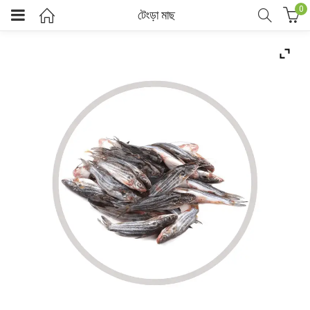
0
টেংড়া মাছ