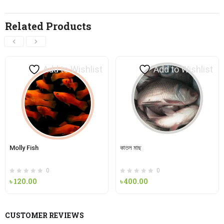
Related Products
Add to Wishlist
Add to Wishlist
Molly Fish
কাতল মাছ
0
0
৳
120.00
৳
400.00
CUSTOMER REVIEWS