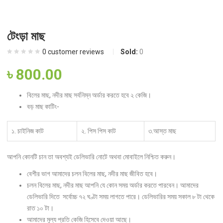
টেংড়া মাছ
0
customer reviews
Sold:
0
৳
800.00
বিলের মাছ, নদীর মাছ সর্বনিম্ন অর্ডার করতে হবে ২ কেজি।
বড় মাছ কাটিং-
১. চাইনিজ কাট
২. পিস পিস কাট
৩.আস্ত মাছ
আপনি কোনটি চান তা অবশ্যই ডেলিভারি নোটে অথবা মোবাইলে নিশ্চিত করুন।
বেশীর ভাগ আমাদের চলন বিলের মাছ, নদীর মাছ জীবিত হবে।
চলন বিলের মাছ, নদীর মাছ আপনি যে কোন সময় অর্ডার করতে পারবেন। আমাদের
ডেলিভারি দিতে সর্বোচ্চ ৭২ ঘণ্টা সময় লাগতে পারে। ডেলিভারির সময় সকাল ৮ টা থেকে
রাত ১০ টা।
আমাদের মুল্য প্রতি কেজি হিসেবে দেওয়া আছে।