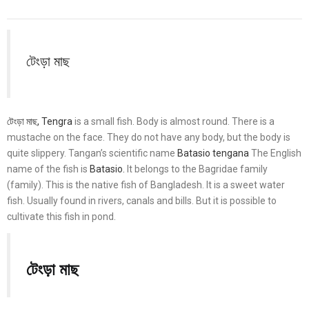
টেংড়া মাছ
টেংড়া মাছ, Tengra
is a small fish. Body is almost round. There is a
mustache on the face. They do not have any body, but the body is
quite slippery. Tangan’s scientific name
Batasio tengana
The English
name of the fish is
Batasio.
It belongs to the Bagridae family
(family). This is the native fish of Bangladesh. It is a sweet water
fish. Usually found in rivers, canals and bills. But it is possible to
cultivate this fish in pond.
টেংড়া মাছ