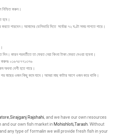
 নিশ্চিত করুন।
িত হবে।
র করতে পারবেন। আমাদের ডেলিভারি দিতে সর্বোচ্চ ৭২ ঘণ্টা সময় লাগতে পারে।
ি।
রত দিন। কারন পরবর্তীতে তা ফেরত নেয়া কিংবা টাকা ফেরত দেওয়া হবেনা।
ফোন করুনঃ ০১৬৭৫৭৭১৩৭৬
ম কম অথবা বেশী হতে পারে।
ার পর মাছের ওজন কিছু কমে যাবে। আমরা মাছ কাটার আগে ওজন করে থাকি।
atore
,
Sirajganj
Rajshahi
, and we have our own resources
n and our own fish market in
Mohishloti,Tarash.
Without
and any type of formalin we will provide fresh fish in your