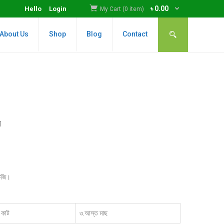
৳
0.00
Hello
Login
My Cart (0 item)
About Us
Shop
Blog
Contact
1
কেজি।
 কাট
৩.আস্ত মাছ