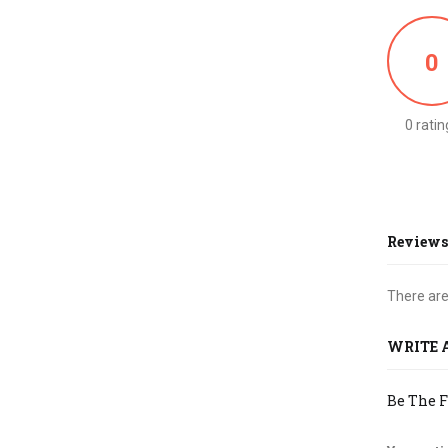
0
0 ratin
Reviews
There are
WRITE 
Be The Fir