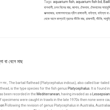
Tags:
aquarium fish
,
aquarium fish bd
,
Bail
বাশখালী
,
চলন বিলের মাছ
,
জাপান
,
টেকনাফ
,
টেকনাফের সাহাবুদ্দ
কক্সবাজার
,
বঙ্গোপসাগরের দ্বীপ রাঙ্গাবালী
,
বাইল্লা
,
বাইল্লা বা
থেকে আসে কাপ্তাই হ্রদের শুঁটকি মাছ
,
রাজশাহী
,
শুঁটকি
,
সামুদ
্লা বা বেলে মাছ
 বেলে মাছ , The bartail flathead (Platycephalus indicus), also called bar-taile
athead, is the type species for the fish genus
Platycephalus
. It is found i
as been recorded in the
Mediterranean
, having invaded as a
Lessepsian
 specimens were caught in trawls in the late 1970s then none were ca
]
non
.
Following the revision of genus Platycephalus in Australia, Austral