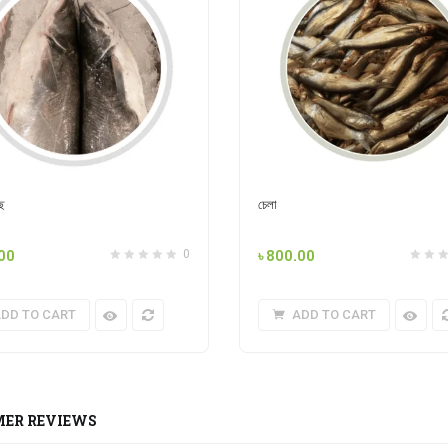
ছ
চেলা
00
৳
800.00
0
DD TO CART
ADD TO CART
ER REVIEWS