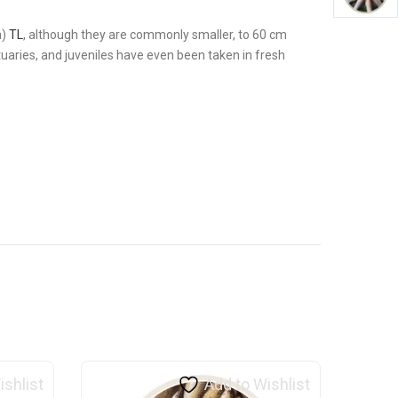
n)
TL
, although they are commonly smaller, to 60 cm
uaries, and juveniles have even been taken in fresh
ishlist
Add to Wishlist