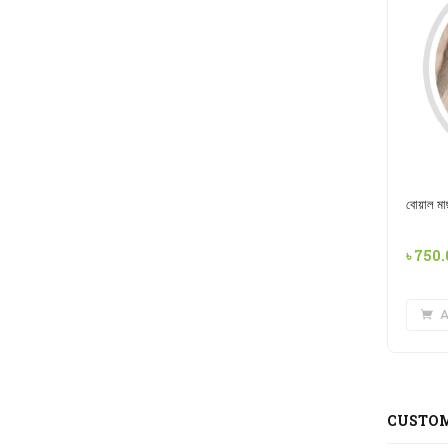
বোয়াল মা
৳
750.
A
CUSTOM