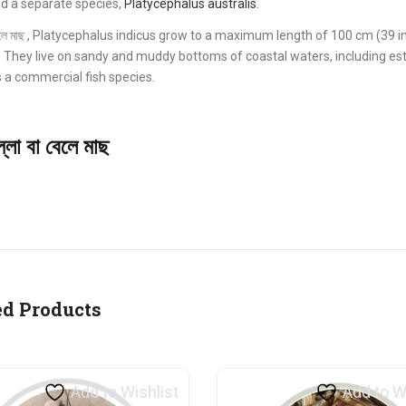
d a separate species,
Platycephalus australis
.
 বেলে মাছ , Platycephalus indicus grow to a maximum length of 100 cm (39 i
. They live on sandy and muddy bottoms of coastal waters, including est
is a commercial fish species.
্লা বা বেলে মাছ
ed Products
Add to Wishlist
Add to W