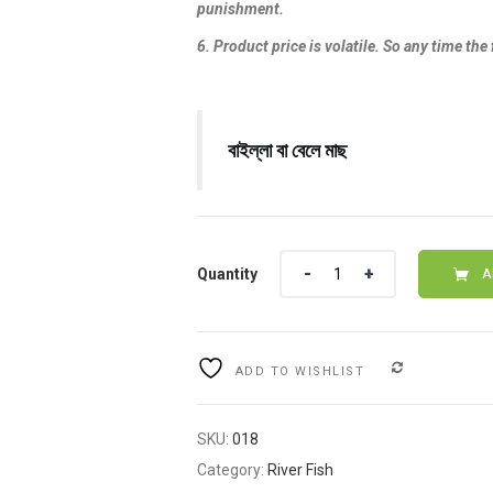
punishment.
6. Product price is volatile. So any time the
বাইল্লা বা বেলে মাছ
Quantity
Quantity
A
COMPARE
ADD TO WISHLIST
SKU:
018
Category:
River Fish