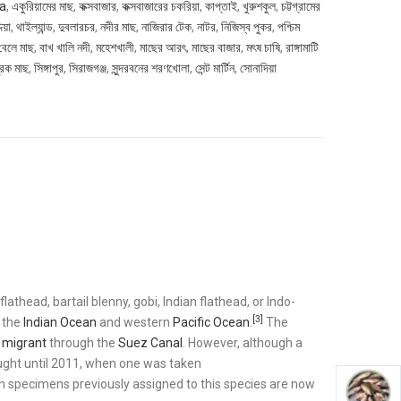
la
,
একুরিয়ামের মাছ
,
কক্সবাজার
,
কক্সবাজারের চকরিয়া
,
কাপ্তাই
,
খুরুশকুল
,
চট্টগ্রামের
িয়া
,
থাইল্যান্ড
,
দুবলারচর
,
নদীর মাছ
,
নাজিরার টেক
,
নাটর
,
নিজিস্ব পুকর
,
পশ্চিম
 বেলে মাছ
,
বাখ খালি নদী
,
মহেশখালী
,
মাছের আরৎ
,
মাছের বাজার
,
মৎষ চাষি
,
রাঙ্গামাটি
্রিক মাছ
,
সিঙ্গাপুর
,
সিরাজগঞ্জ
,
সুন্দরবনের শরণখোলা
,
সেন্ট মার্টিন
,
সোনাদিয়া
d flathead, bartail blenny, gobi, Indian flathead, or Indo-
[3]
n the
Indian Ocean
and western
Pacific Ocean
.
The
 migrant
through the
Suez Canal
. However, although a
ught until 2011, when one was taken
ian specimens previously assigned to this species are now