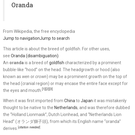
Oranda
From Wikipedia, the free encyclopedia
Jump to navigation
Jump to search
This article is about the breed of goldfish. For other uses,
see
Oranda (disambiguation)
.
An
oranda
is a breed of
goldfish
characterized by a prominent
bubble-like “hood” on the head. The headgrowth or hood (also
known as
wen
or
crown
) may be a prominent growth on the top of
the head (cranial region) or may encase the entire face except for
[1]
[2]
[3]
the eyes and mouth.
When it was first imported from
China
to
Japan
it was mistakenly
thought to be native to the
Netherlands
, and was therefore dubbed
the “Holland Lionmask”, Dutch Lionhead, and “Netherlands Lion
Head” (オランダ獅子頭), from which its English name “oranda”
[
citation needed
]
derives.