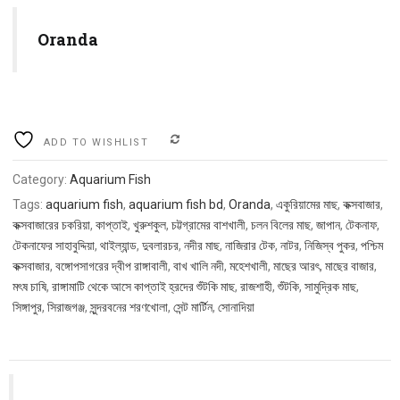
Oranda
COMPARE
ADD TO WISHLIST
Category:
Aquarium Fish
Tags:
aquarium fish
,
aquarium fish bd
,
Oranda
,
একুরিয়ামের মাছ
,
কক্সবাজার
,
কক্সবাজারের চকরিয়া
,
কাপ্তাই
,
খুরুশকুল
,
চট্টগ্রামের বাশখালী
,
চলন বিলের মাছ
,
জাপান
,
টেকনাফ
,
টেকনাফের সাহাবুদ্দিয়া
,
থাইল্যান্ড
,
দুবলারচর
,
নদীর মাছ
,
নাজিরার টেক
,
নাটর
,
নিজিস্ব পুকর
,
পশ্চিম
কক্সবাজার
,
বঙ্গোপসাগরের দ্বীপ রাঙ্গাবালী
,
বাখ খালি নদী
,
মহেশখালী
,
মাছের আরৎ
,
মাছের বাজার
,
মৎষ চাষি
,
রাঙ্গামাটি থেকে আসে কাপ্তাই হ্রদের শুঁটকি মাছ
,
রাজশাহী
,
শুঁটকি
,
সামুদ্রিক মাছ
,
সিঙ্গাপুর
,
সিরাজগঞ্জ
,
সুন্দরবনের শরণখোলা
,
সেন্ট মার্টিন
,
সোনাদিয়া