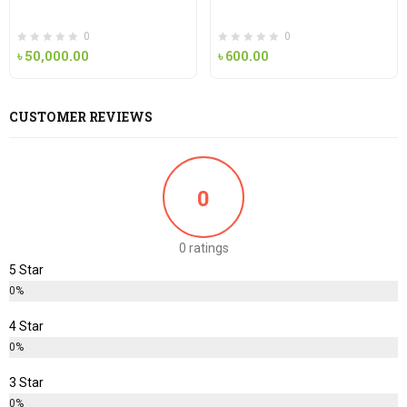
0
0
৳
50,000.00
৳
600.00
CUSTOMER REVIEWS
0
0 ratings
5 Star
0%
4 Star
0%
3 Star
0%