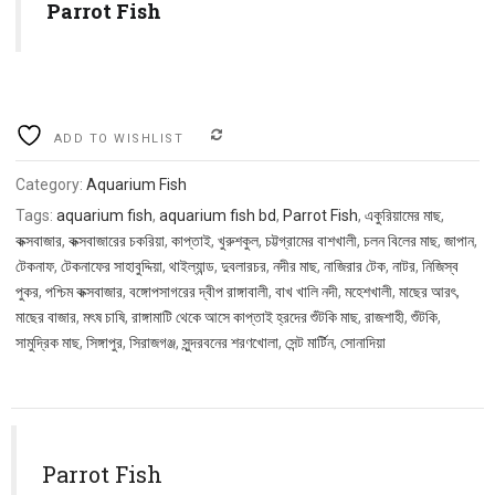
Parrot Fish
COMPARE
ADD TO WISHLIST
Category:
Aquarium Fish
Tags:
aquarium fish
,
aquarium fish bd
,
Parrot Fish
,
একুরিয়ামের মাছ
,
কক্সবাজার
,
কক্সবাজারের চকরিয়া
,
কাপ্তাই
,
খুরুশকুল
,
চট্টগ্রামের বাশখালী
,
চলন বিলের মাছ
,
জাপান
,
টেকনাফ
,
টেকনাফের সাহাবুদ্দিয়া
,
থাইল্যান্ড
,
দুবলারচর
,
নদীর মাছ
,
নাজিরার টেক
,
নাটর
,
নিজিস্ব
পুকর
,
পশ্চিম কক্সবাজার
,
বঙ্গোপসাগরের দ্বীপ রাঙ্গাবালী
,
বাখ খালি নদী
,
মহেশখালী
,
মাছের আরৎ
,
মাছের বাজার
,
মৎষ চাষি
,
রাঙ্গামাটি থেকে আসে কাপ্তাই হ্রদের শুঁটকি মাছ
,
রাজশাহী
,
শুঁটকি
,
সামুদ্রিক মাছ
,
সিঙ্গাপুর
,
সিরাজগঞ্জ
,
সুন্দরবনের শরণখোলা
,
সেন্ট মার্টিন
,
সোনাদিয়া
Parrot Fish