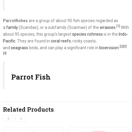
Parrotfishes
are a group of about 95 fish species regarded as
[1]
a
family
(Scaridae), or a subfamily (Scarinae) of the
wrasses
.
With
about 95 species, this group’s largest
species richness
is in the
Indo-
Pacific
. They are found in
coral reefs
, rocky coasts,
[2]
[3]
and
seagrass
beds, and can play a significant role in
bioerosion
.
[4]
Parrot Fish
Related Products