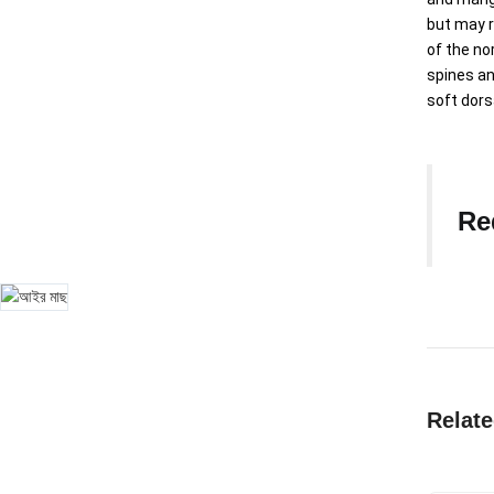
but may r
of the no
spines an
soft dors
Re
Relat