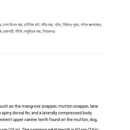
র
,
চলন বিলের মাছ
,
চাইনিজ কাট
,
নদীর মাছ
,
নাটর
,
নিজিস্ব পুকর
,
পশ্চিম কক্সবাজার
,
ষি
,
রাজশাহী
,
শুঁটকি
,
সামুদ্রিক মাছ
,
সিরাজগঞ্জ
 such as the
mangrove snapper
,
mutton snapper
,
lane
a spiny
dorsal fin
, and a laterally compressed body.
rominent upper
canine teeth
found on the mutton, dog,
cm (15 in). The common adult length is 60 cm (24 in
),