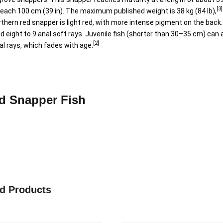
[3]
each 100 cm (39 in). The maximum published weight is 38 kg (84 lb),
rthern red snapper is light red, with more intense pigment on the
back
d eight to 9 anal soft rays. Juvenile fish (shorter than 30–35 cm) can a
[2]
al rays, which fades with age.
d Snapper Fish
ed Products