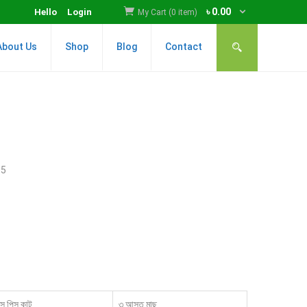
৳
0.00
Hello
Login
My Cart (0 item)
About Us
Shop
Blog
Contact
:
5
িস পিস কাট
৩.আস্ত মাছ