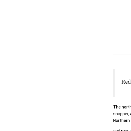
Red
The north
snapper
,
Northern
and mangr