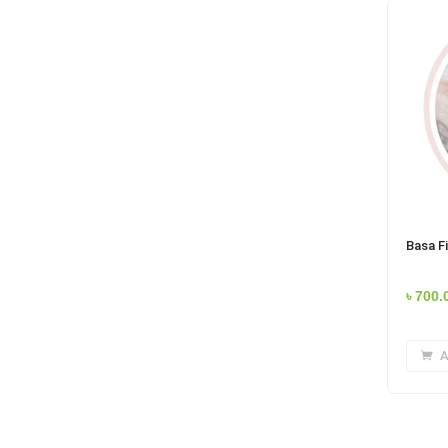
Basa Fi
৳
700.
A