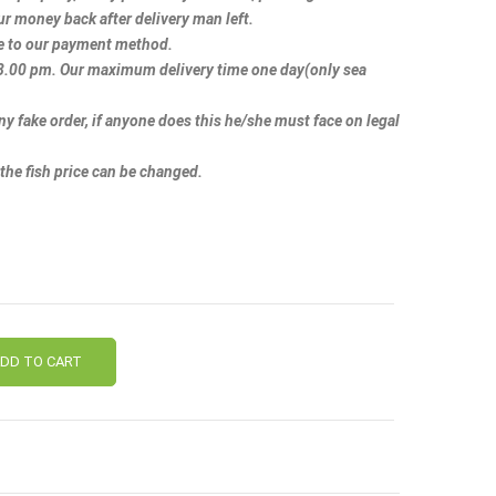
ur money back after delivery man left.
le to our payment method.
 8.00 pm. Our maximum delivery time one day(only sea
ny fake order, if anyone does this he/she must face on legal
 the fish price can be changed.
DD TO CART