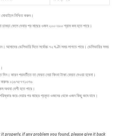
 মোবাইলে নিশ্চিত করুন।
থবা চামড়া ফেলে দেবার পর মাছের ওজন ২০০-৩০০ গ্রাম কম হতে পারে।
েন। আমাদের ডেলিভারি দিতে সর্বোচ্চ ৭২ ঘণ্টা সময় লাগতে পারে। ডেলিভারির সময়
ি।
রত দিন। কারন পরবর্তীতে তা ফেরত নেয়া কিংবা টাকা ফেরত দেওয়া হবেনা।
ফোন করুনঃ ০১৬৭৫৭৭১৩৭৬
ম কম অথবা বেশী হতে পারে।
িষ্কার করে দেয়ার পর মাছের প্রকৃত ওজনের থেকে ওজন কিছু কমে যাবে।
 it properly, if any problem you found, please give it back