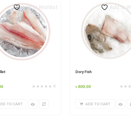
Add to Wishlist
Add to W
llet
Dory Fish
00
0
৳
800.00
DD TO CART
ADD TO CART