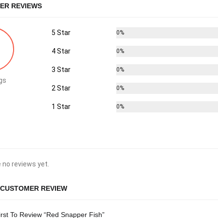
ER REVIEWS
5 Star
0%
4 Star
0%
3 Star
0%
gs
2 Star
0%
1 Star
0%
 no reviews yet.
 CUSTOMER REVIEW
rst To Review “Red Snapper Fish”