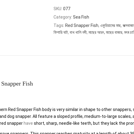
SKU:
077
Category:
Sea Fish
Tags:
Red Snapper Fish
,
একুরিয়ামের মাছ
,
কক্সবাজা
ফিশারি ঘাট
,
বাখ খালি নদী
,
মাছের আরৎ
,
মাছের বাজার
,
মৎষ চা
 Snapper Fish
ern Red Snapper Fish body is very similar in shape to other snappers,
 and
dog snapper
. All feature a sloped profile, medium-to-large scales, 
 red snapper
have
short, sharp, needle-like teeth, but they lack the p
ove snappers. This snapper reaches maturity at a length of about 39 